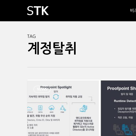
Skip
비
to
main
content
TAG
계정탈취
NEWS